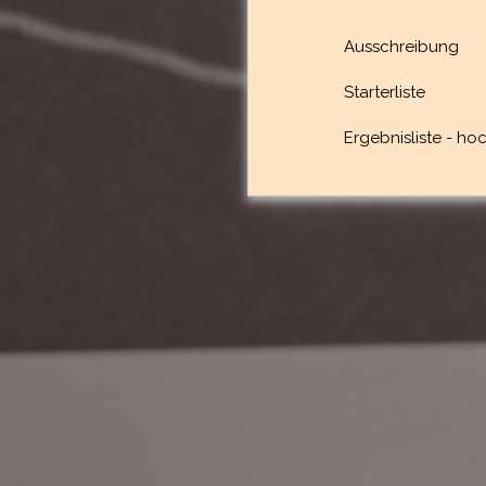
Ausschreibung
Starterliste
Ergebnisliste -
hoc